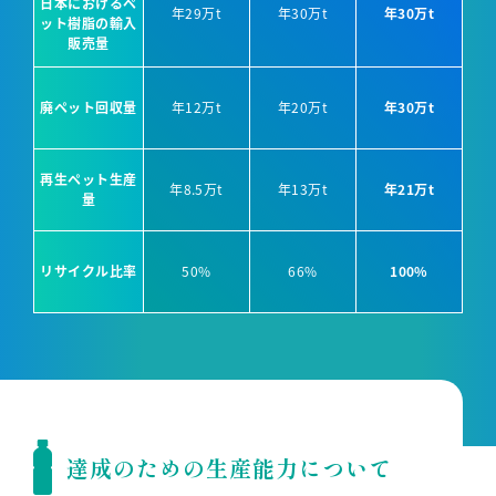
日本におけるペ
年29万t
年30万t
年30万t
ット樹脂の輸入
販売量
廃ペット回収量
年12万t
年20万t
年30万t
再生ペット生産
年8.5万t
年13万t
年21万t
量
リサイクル比率
50%
66%
100%
達成のための生産能力について