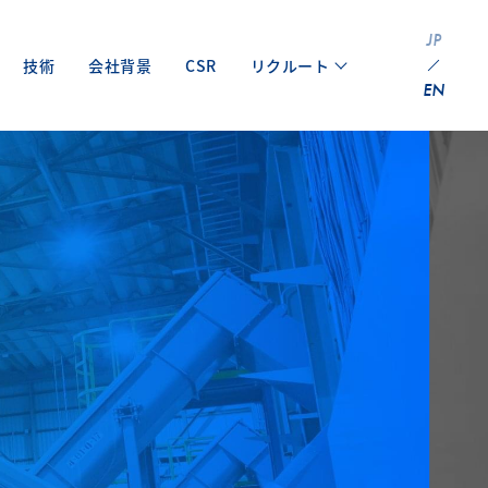
JP
技術
会社背景
CSR
リクルート
EN
福利厚生・職場環境
職種紹介